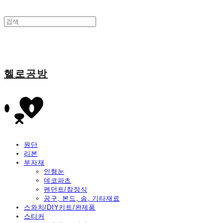
헬로공방
원단
리본
부자재
인형눈
데코파츠
펜던트/참장식
공구, 본드, 솜, 기타재료
스와치/DIY키트/완제품
스티커