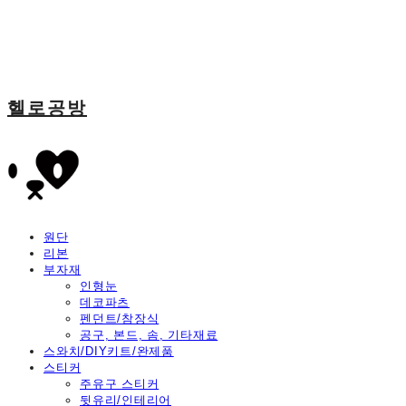
헬로공방
원단
리본
부자재
인형눈
데코파츠
펜던트/참장식
공구, 본드, 솜, 기타재료
스와치/DIY키트/완제품
스티커
주유구 스티커
뒷유리/인테리어