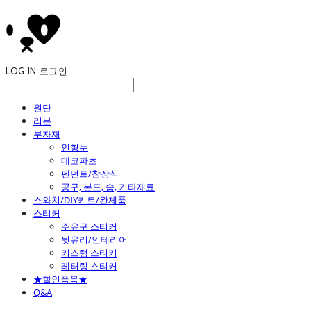
LOG IN
로그인
원단
리본
부자재
인형눈
데코파츠
펜던트/참장식
공구, 본드, 솜, 기타재료
스와치/DIY키트/완제품
스티커
주유구 스티커
뒷유리/인테리어
커스텀 스티커
레터링 스티커
★할인품목★
Q&A