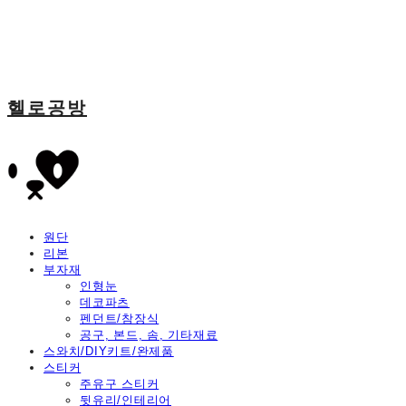
헬로공방
원단
리본
부자재
인형눈
데코파츠
펜던트/참장식
공구, 본드, 솜, 기타재료
스와치/DIY키트/완제품
스티커
주유구 스티커
뒷유리/인테리어