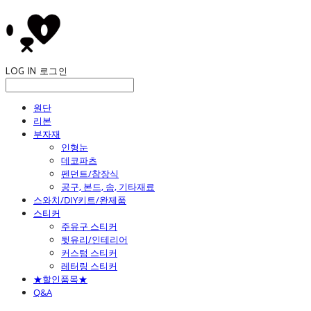
LOG IN
로그인
원단
리본
부자재
인형눈
데코파츠
펜던트/참장식
공구, 본드, 솜, 기타재료
스와치/DIY키트/완제품
스티커
주유구 스티커
뒷유리/인테리어
커스텀 스티커
레터링 스티커
★할인품목★
Q&A