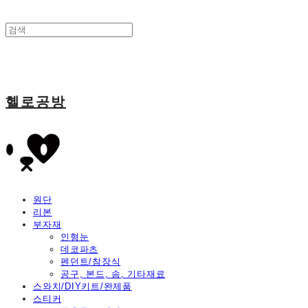
헬로공방
원단
리본
부자재
인형눈
데코파츠
펜던트/참장식
공구, 본드, 솜, 기타재료
스와치/DIY키트/완제품
스티커