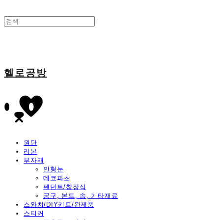
헬로공방
원단
리본
부자재
인형눈
데코파츠
펜던트/참장식
공구, 본드, 솜, 기타재료
스와치/DIY키트/완제품
스티커