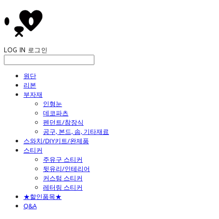
LOG IN
로그인
원단
리본
부자재
인형눈
데코파츠
펜던트/참장식
공구, 본드, 솜, 기타재료
스와치/DIY키트/완제품
스티커
주유구 스티커
뒷유리/인테리어
커스텀 스티커
레터링 스티커
★할인품목★
Q&A