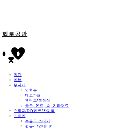
헬로공방
원단
리본
부자재
인형눈
데코파츠
펜던트/참장식
공구, 본드, 솜, 기타재료
스와치/DIY키트/완제품
스티커
주유구 스티커
뒷유리/인테리어