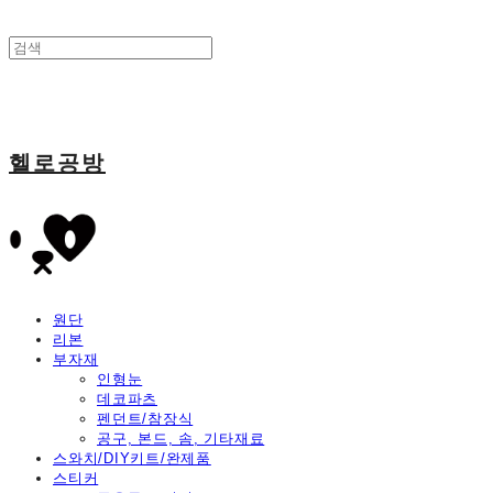
헬로공방
원단
리본
부자재
인형눈
데코파츠
펜던트/참장식
공구, 본드, 솜, 기타재료
스와치/DIY키트/완제품
스티커