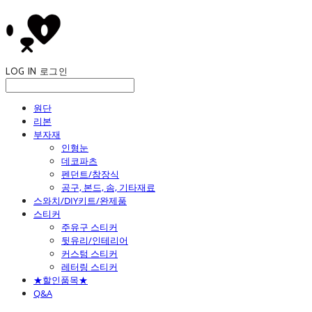
LOG IN
로그인
원단
리본
부자재
인형눈
데코파츠
펜던트/참장식
공구, 본드, 솜, 기타재료
스와치/DIY키트/완제품
스티커
주유구 스티커
뒷유리/인테리어
커스텀 스티커
레터링 스티커
★할인품목★
Q&A