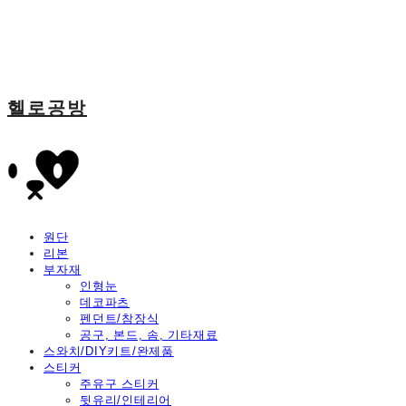
헬로공방
원단
리본
부자재
인형눈
데코파츠
펜던트/참장식
공구, 본드, 솜, 기타재료
스와치/DIY키트/완제품
스티커
주유구 스티커
뒷유리/인테리어