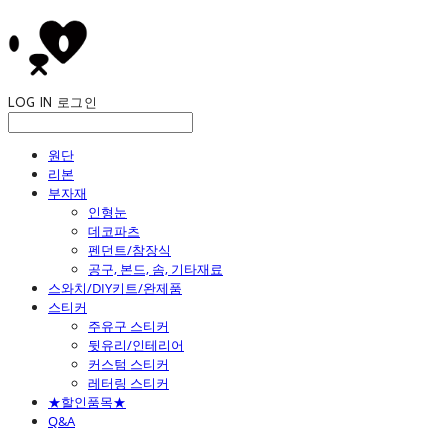
LOG IN
로그인
원단
리본
부자재
인형눈
데코파츠
펜던트/참장식
공구, 본드, 솜, 기타재료
스와치/DIY키트/완제품
스티커
주유구 스티커
뒷유리/인테리어
커스텀 스티커
레터링 스티커
★할인품목★
Q&A