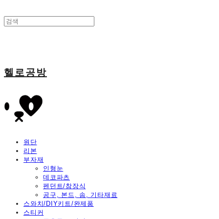
헬로공방
원단
리본
부자재
인형눈
데코파츠
펜던트/참장식
공구, 본드, 솜, 기타재료
스와치/DIY키트/완제품
스티커