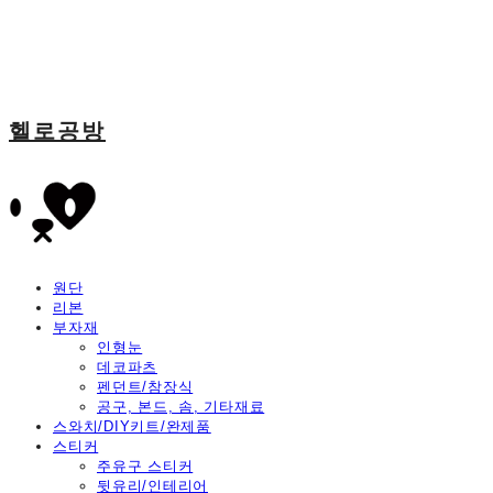
헬로공방
원단
리본
부자재
인형눈
데코파츠
펜던트/참장식
공구, 본드, 솜, 기타재료
스와치/DIY키트/완제품
스티커
주유구 스티커
뒷유리/인테리어