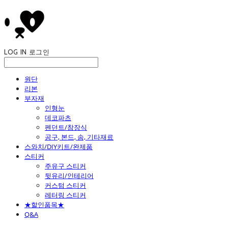
LOG IN
로그인
원단
리본
부자재
인형눈
데코파츠
펜던트/참장식
공구, 본드, 솜, 기타재료
스와치/DIY키트/완제품
스티커
주유구 스티커
뒷유리/인테리어
커스텀 스티커
레터링 스티커
★할인품목★
Q&A