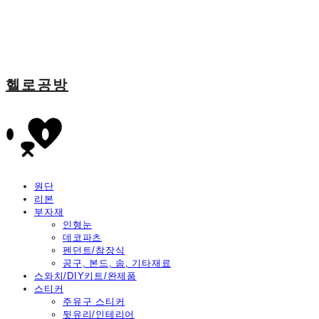
헬로공방
원단
리본
부자재
인형눈
데코파츠
펜던트/참장식
공구, 본드, 솜, 기타재료
스와치/DIY키트/완제품
스티커
주유구 스티커
뒷유리/인테리어