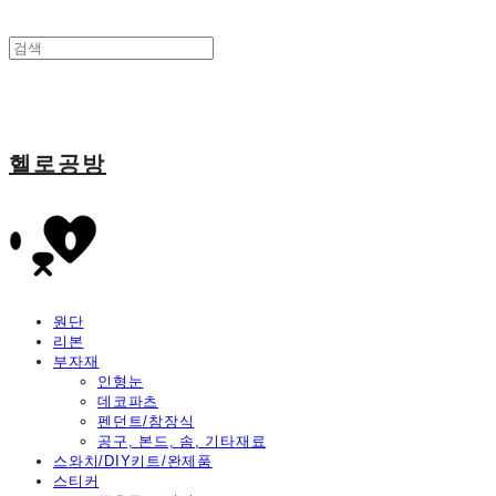
헬로공방
원단
리본
부자재
인형눈
데코파츠
펜던트/참장식
공구, 본드, 솜, 기타재료
스와치/DIY키트/완제품
스티커