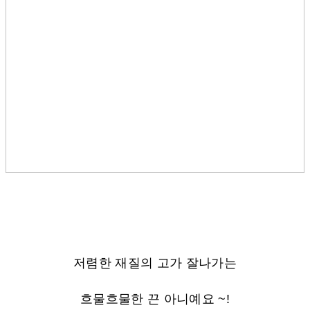
저렴한 재질의 고가 잘나가는
흐물흐물한 끈 아니예요 ~!