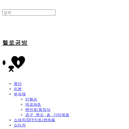
헬로공방
원단
리본
부자재
인형눈
데코파츠
펜던트/참장식
공구, 본드, 솜, 기타재료
스와치/DIY키트/완제품
스티커