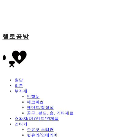
헬로공방
원단
리본
부자재
인형눈
데코파츠
펜던트/참장식
공구, 본드, 솜, 기타재료
스와치/DIY키트/완제품
스티커
주유구 스티커
뒷유리/인테리어