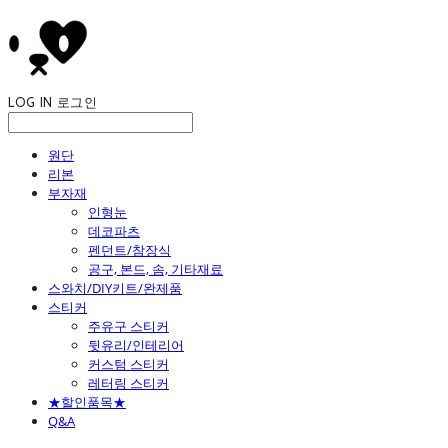
LOG IN
로그인
원단
리본
부자재
인형눈
데코파츠
펜던트/참장식
공구, 본드, 솜, 기타재료
스와치/DIY키트/완제품
스티커
주유구 스티커
뒷유리/인테리어
커스텀 스티커
레터링 스티커
★할인품목★
Q&A