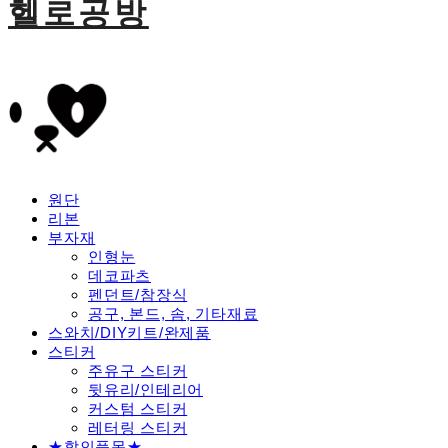
헬로공방
원단
리본
부자재
인형눈
데코파츠
펜던트/참장식
공구, 본드, 솜, 기타재료
스와치/DIY키트/완제품
스티커
주유구 스티커
뒷유리/인테리어
커스텀 스티커
레터링 스티커
★할인품목★