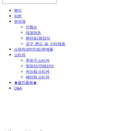
원단
리본
부자재
인형눈
데코파츠
펜던트/참장식
공구, 본드, 솜, 기타재료
스와치/DIY키트/완제품
스티커
주유구 스티커
뒷유리/인테리어
커스텀 스티커
레터링 스티커
★할인품목★
Q&A