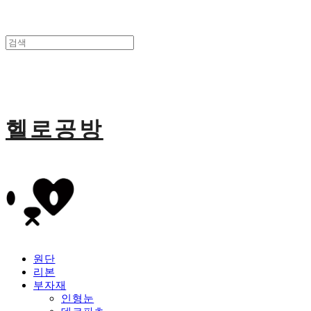
헬로공방
원단
리본
부자재
인형눈