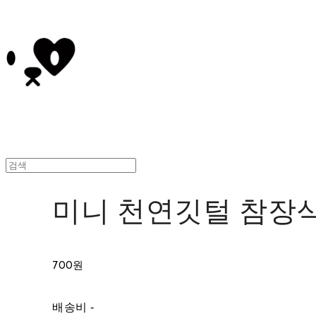
미니 천연깃털 참장
700원
배송비
-