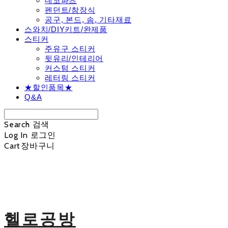
데코파츠
펜던트/참장식
공구, 본드, 솜, 기타재료
스와치/DIY키트/완제품
스티커
주유구 스티커
뒷유리/인테리어
커스텀 스티커
레터링 스티커
★할인품목★
Q&A
Search
검색
Log In
로그인
Cart
장바구니
헬로공방