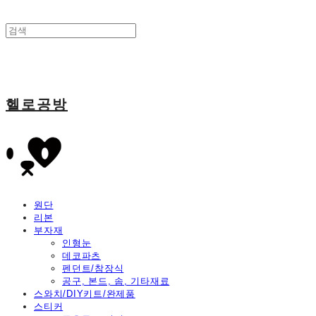
헬로공방
원단
리본
부자재
인형눈
데코파츠
펜던트/참장식
공구, 본드, 솜, 기타재료
스와치/DIY키트/완제품
스티커