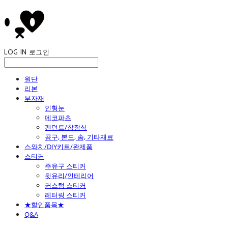
LOG IN
로그인
원단
리본
부자재
인형눈
데코파츠
펜던트/참장식
공구, 본드, 솜, 기타재료
스와치/DIY키트/완제품
스티커
주유구 스티커
뒷유리/인테리어
커스텀 스티커
레터링 스티커
★할인품목★
Q&A