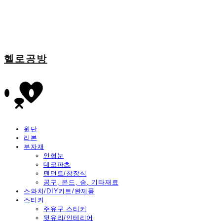
헬로공방
원단
리본
부자재
인형눈
데코파츠
펜던트/참장식
공구, 본드, 솜, 기타재료
스와치/DIY키트/완제품
스티커
주유구 스티커
뒷유리/인테리어